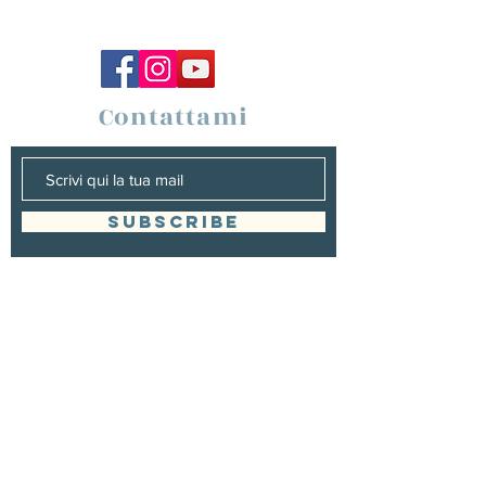
Contattami
SUBSCRIBE
Management
Marina Morelli
+
39 3401181261
eventi.castellodiceri@gmail.com