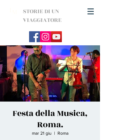
L
STORIE DI UN
M
VIAGGIATORE
Festa della Musica,
Roma.
mar 21 giu
  |  
Roma